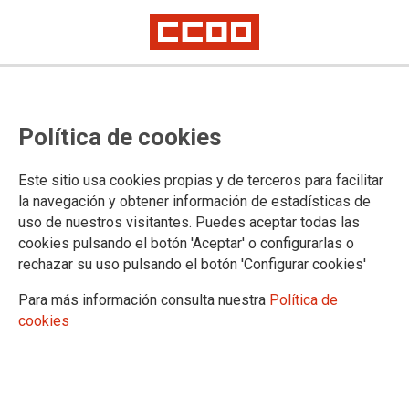
Política de cookies
Este sitio usa cookies propias y de terceros para facilitar
la navegación y obtener información de estadísticas de
CCOO valora de forma positiva la
uso de nuestros visitantes. Puedes aceptar todas las
cookies pulsando el botón 'Aceptar' o configurarlas o
creación de las mesas generales
rechazar su uso pulsando el botón 'Configurar cookies'
de las administraciones públicas.
Para más información consulta nuestra
Política de
cookies
CCOO consigue mayoría en ambas Mesas Generales de las
Administraciones Públicas. Una reivindicación histórica del
sindicato para poder negociar y defender los derechos de
nuestros trabajadores públicos.