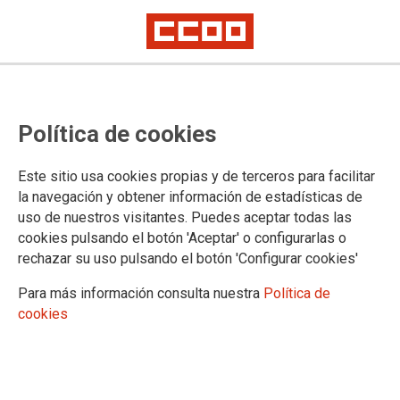
Política de cookies
Este sitio usa cookies propias y de terceros para facilitar
la navegación y obtener información de estadísticas de
CCOO pide prudencia tras el
uso de nuestros visitantes. Puedes aceptar todas las
cookies pulsando el botón 'Aceptar' o configurarlas o
pronunciamiento del TJUE sobre el
rechazar su uso pulsando el botón 'Configurar cookies'
abuso de temporalidad en el
Para más información consulta nuestra
Política de
sector público y reclama una
cookies
respuesta legal efectiva
La justicia europea vuelve a cuestionar que el ordenamiento