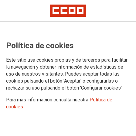
Política de cookies
Este sitio usa cookies propias y de terceros para facilitar
la navegación y obtener información de estadísticas de
SECTORS
uso de nuestros visitantes. Puedes aceptar todas las
cookies pulsando el botón 'Aceptar' o configurarlas o
Acción e Intervención Social
rechazar su uso pulsando el botón 'Configurar cookies'
Administración General del Estado
Administración de Justicia
Para más información consulta nuestra
Política de
Administración Local
cookies
Administración Autonómica
Aéreo y Servicios Turísticos
Carretera y Logística
Ciclo Integral del Agua