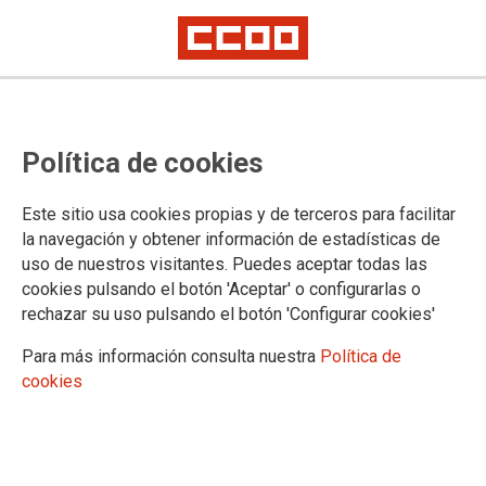
Política de cookies
Este sitio usa cookies propias y de terceros para facilitar
la navegación y obtener información de estadísticas de
06/07/2026
uso de nuestros visitantes. Puedes aceptar todas las
CARLOS TORRENS TRÍAS, SECRETARIO
GENERAL DE FSC-CCOO ILLES BALEARS
cookies pulsando el botón 'Aceptar' o configurarlas o
“Si no hay vivienda para
rechazar su uso pulsando el botón 'Configurar cookies'
quienes trabajan, no habrá
Para más información consulta nuestra
Política de
futuro para las islas”
cookies
El derecho a la vivienda en España está regulado por el Artículo 47 de la
Constitución Española, el cual establece que toda la ciudadanía tiene
derecho a disfrutar de una vivienda digna y adecuada. Este mandato obliga
a los poderes públicos a promover las condiciones necesarias y a regular
la utilización del suelo para impedir la especulación.