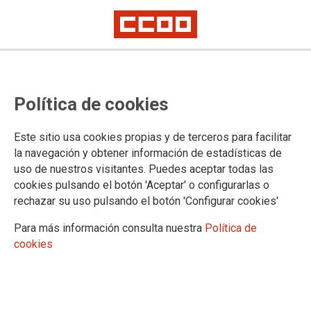
Política de cookies
Este sitio usa cookies propias y de terceros para facilitar
la navegación y obtener información de estadísticas de
CCOO tras su presión consigue
uso de nuestros visitantes. Puedes aceptar todas las
cookies pulsando el botón 'Aceptar' o configurarlas o
que Hacienda devuelva parte de
rechazar su uso pulsando el botón 'Configurar cookies'
lo arrebatado a las empleadas y
Para más información consulta nuestra
Política de
empleados públicos
cookies
En la Mesa General de Negociación de las Administraciones
Públicas celebrada ayer, el Ministro de Hacienda Cristóbal