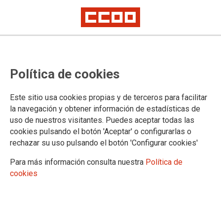
Política de cookies
Este sitio usa cookies propias y de terceros para facilitar
la navegación y obtener información de estadísticas de
CCOO fuerza a Correos a negociar
uso de nuestros visitantes. Puedes aceptar todas las
cookies pulsando el botón 'Aceptar' o configurarlas o
la tasa de reposición de empleo
rechazar su uso pulsando el botón 'Configurar cookies'
Para más información consulta nuestra
Política de
Correos ha mostrado su voluntad de alcanzar un acuerdo con
cookies
CCOO, sindicato mayoritario en Correos, para aplicar la tasa
de reposición del 90% en 2015, recogida en la Ley de
Segunda Oportunidad aprobada el 29 de julio.
17/09/2015.