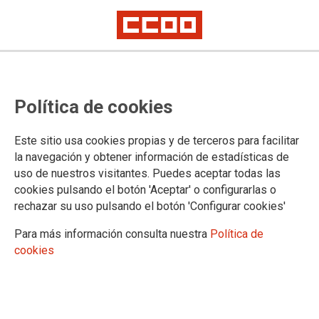
Política de cookies
Este sitio usa cookies propias y de terceros para facilitar
la navegación y obtener información de estadísticas de
La secció sindical de CCOO a
uso de nuestros visitantes. Puedes aceptar todas las
cookies pulsando el botón 'Aceptar' o configurarlas o
l'ajuntament de Palma exigeix
rechazar su uso pulsando el botón 'Configurar cookies'
immediatament un canvi radical a
Para más información consulta nuestra
Política de
la gestió a la policia local per part
cookies
de la Regidora de Seguretat
Ciutadana i el Cap de la Policia