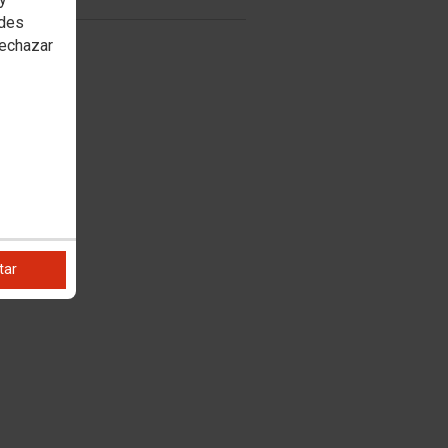
edes
rechazar
tar