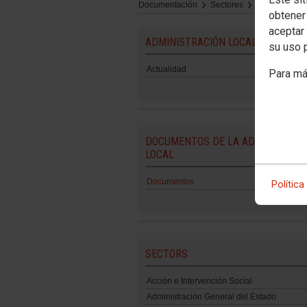
Documentación
Sectores
Administraci
obtener
aceptar 
ADMINISTRACIÓN LOCAL
su uso 
Actualidad
Para má
DOCUMENTOS DE LA ADMINISTRAC
LOCAL
Documentos
Política
SECTORS
Acción e Intervención Social
Administración General del Estado