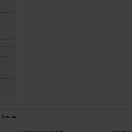
cio y
s Obreras
Comisiones Obreras de Aragón
Comisiones Ob